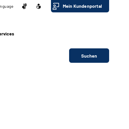
Mein Kundenportal
nguage
ervices
Suchen