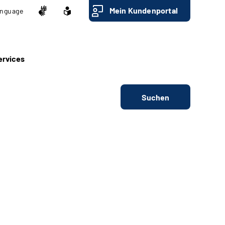
Mein Kundenportal
nguage
ervices
Suchen