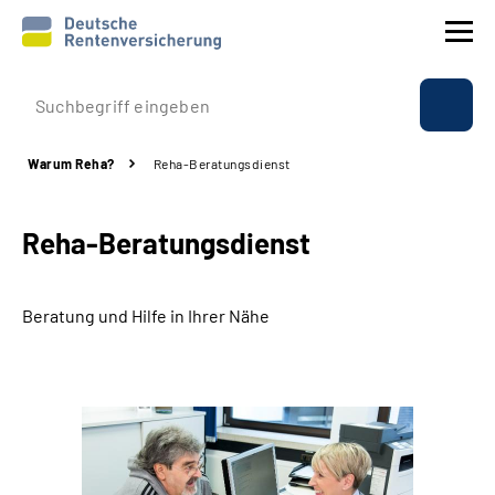
Prävention
Warum Reha?
Reha-Beratungsdienst
Reha
Reha-Beratungsdienst
Rente
Beratung & Kontakt
Beratung und Hilfe in Ihrer Nähe
Experten
Über uns & Presse
Online-Services