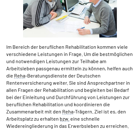
Suche
Language
Im Bereich der beruflichen Rehabilitation kommen viele
Inhalte in Gebärdensprache (DGS)
verschiedene Leistungen in Frage. Um die bestmöglichen
und notwendigen Leistungen zur Teilhabe am
Leichte Sprache
Arbeitsleben passgenau ermitteln zu können, helfen auch
die
Reha
-Beratungsdienste der Deutschen
Rentenversicherung weiter. Sie sind Ansprechpartner in
allen Fragen der Rehabilitation und begleiten bei Bedarf
Mein Kundenportal
bei der Einleitung und Durchführung von Leistungen zur
beruflichen Rehabilitation und koordinieren die
Zusammenarbeit mit den
Reha
-Trägern. Ziel ist es, den
Arbeitsplatz zu erhalten
bzw.
eine schnelle
Wiedereingliederung in das Erwerbsleben zu erreichen.