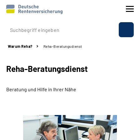
Prävention
Warum Reha?
Reha-Beratungsdienst
Reha
Reha-Beratungsdienst
Rente
Beratung & Kontakt
Beratung und Hilfe in Ihrer Nähe
Experten
Über uns & Presse
Online-Services