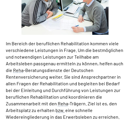
Suche
Language
Im Bereich der beruflichen Rehabilitation kommen viele
Inhalte in Gebärdensprache (DGS)
verschiedene Leistungen in Frage. Um die bestmöglichen
und notwendigen Leistungen zur Teilhabe am
Leichte Sprache
Arbeitsleben passgenau ermitteln zu können, helfen auch
die
Reha
-Beratungsdienste der Deutschen
Rentenversicherung weiter. Sie sind Ansprechpartner in
allen Fragen der Rehabilitation und begleiten bei Bedarf
Mein Kundenportal
bei der Einleitung und Durchführung von Leistungen zur
beruflichen Rehabilitation und koordinieren die
Zusammenarbeit mit den
Reha
-Trägern. Ziel ist es, den
Arbeitsplatz zu erhalten
bzw.
eine schnelle
Wiedereingliederung in das Erwerbsleben zu erreichen.