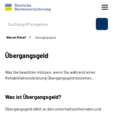
Prävention
Warum Reha?
Übergangsgeld
Reha
Übergangsgeld
Rente
Beratung & Kontakt
Was Sie beachten müssen, wenn Sie während einer
Rehabilitationsleistung Übergangsgeld beziehen.
Experten
Was ist Übergangsgeld?
Über uns & Presse
Übergangsgeld zählt zu den unterhaltssichernden und
Online-Services