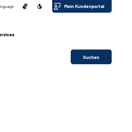
Mein Kundenportal
nguage
ervices
Suchen