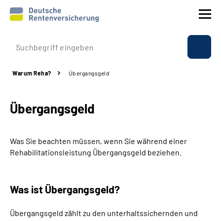
Prävention
Warum Reha?
Übergangsgeld
Reha
Übergangsgeld
Rente
Beratung & Kontakt
Was Sie beachten müssen, wenn Sie während einer
Rehabilitationsleistung Übergangsgeld beziehen.
Experten
Was ist Übergangsgeld?
Über uns & Presse
Übergangsgeld zählt zu den unterhaltssichernden und
Online-Services