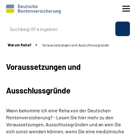
Prävention
Warum Reha?
Voraussetzungen und Ausschlussgründe
Reha
Voraussetzungen und
Rente
Beratung & Kontakt
Ausschlussgründe
Experten
Wann bekomme ich eine Reha von der Deutschen
Über uns & Presse
Rentenversicherung? - Lesen Sie hier mehr zu den
Voraussetzungen, Ausschlussgründen und an wen Sie
sich sonst wenden können, wenn Sie eine medizinische
Online-Services