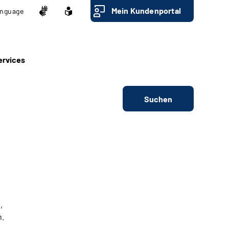
Mein Kundenportal
nguage
ervices
Suchen
,
n.