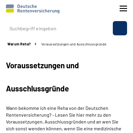
Prävention
Warum Reha?
Voraussetzungen und Ausschlussgründe
Reha
Voraussetzungen und
Rente
Beratung & Kontakt
Ausschlussgründe
Experten
Wann bekomme ich eine Reha von der Deutschen
Über uns & Presse
Rentenversicherung? - Lesen Sie hier mehr zu den
Voraussetzungen, Ausschlussgründen und an wen Sie
sich sonst wenden können, wenn Sie eine medizinische
Online-Services