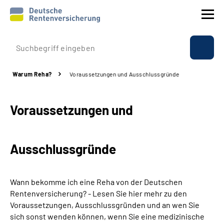
Prävention
Warum Reha?
Voraussetzungen und Ausschlussgründe
Reha
Voraussetzungen und
Rente
Beratung & Kontakt
Ausschlussgründe
Experten
Wann bekomme ich eine Reha von der Deutschen
Über uns & Presse
Rentenversicherung? - Lesen Sie hier mehr zu den
Voraussetzungen, Ausschlussgründen und an wen Sie
sich sonst wenden können, wenn Sie eine medizinische
Online-Services