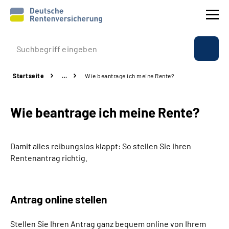
Prävention
Startseite
…
Wie beantrage ich meine Rente?
Reha
Wie beantrage ich meine Rente?
Rente
Beratung & Kontakt
Damit alles reibungslos klappt: So stellen Sie Ihren
Rentenantrag richtig.
Experten
Über uns & Presse
Antrag online stellen
Stellen Sie Ihren Antrag ganz bequem online von Ihrem
Online-Services