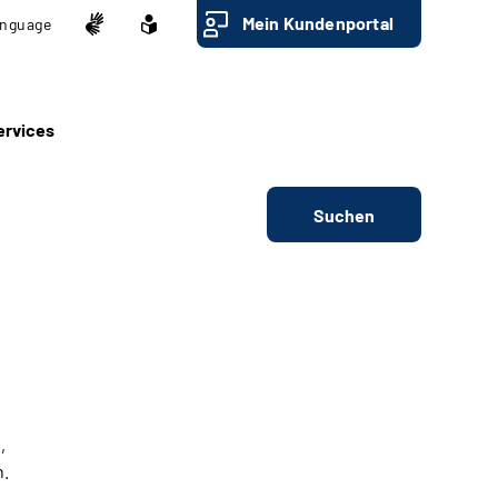
Mein Kundenportal
nguage
ervices
Suchen
,
n.