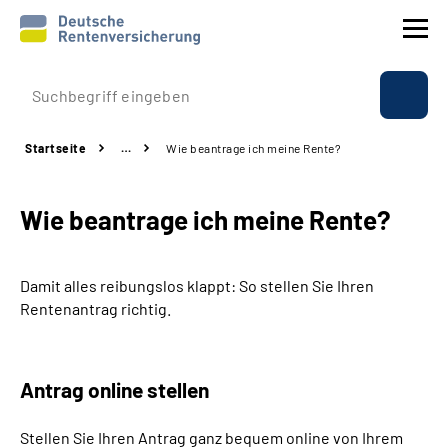
Prävention
Startseite
…
Wie beantrage ich meine Rente?
Reha
Wie beantrage ich meine Rente?
Rente
Beratung & Kontakt
Damit alles reibungslos klappt: So stellen Sie Ihren
Rentenantrag richtig.
Experten
Über uns & Presse
Antrag online stellen
Stellen Sie Ihren Antrag ganz bequem online von Ihrem
Online-Services