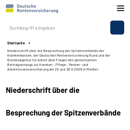
Prävention
Startseite
Reha
Niederschrift über die Besprechung der Spitzenverbände der
Krankenkassen, der Deutschen Rentenversicherung Bund und der
Bundesagentur für Arbeit über Fragen des gemeinsamen
Rente
Beitragseinzugs zur Kranken-, Pflege-, Renten- und
Arbeitslosenversicherung am 25.und 26.9.2008 in Meißen
Beratung & Kontakt
Niederschrift über die
Experten
Besprechung der Spitzenverbände
Über uns & Presse
Online-Services