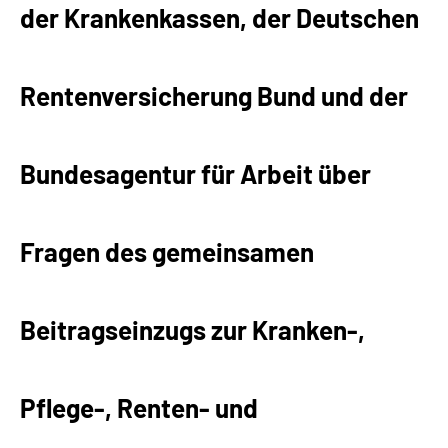
der Krankenkassen, der Deutschen
Suche
Rentenversicherung Bund und der
Language
Inhalte in Gebärdensprache (DGS)
Bundesagentur für Arbeit über
Leichte Sprache
Fragen des gemeinsamen
Mein Kundenportal
Beitragseinzugs zur Kranken-,
Pflege-, Renten- und