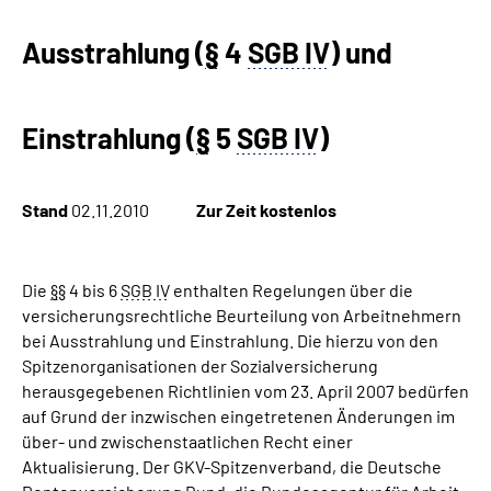
Ausstrahlung (
§
4
SGB IV
) und
Suche
Language
Einstrahlung (
§
5
SGB IV
)
Inhalte in Gebärdensprache (DGS)
Stand
02.11.2010
Zur Zeit kostenlos
Leichte Sprache
Die
§§
4 bis 6
SGB IV
enthalten Regelungen über die
versicherungsrechtliche Beurteilung von Arbeitnehmern
Mein Kundenportal
bei Ausstrahlung und Einstrahlung. Die hierzu von den
Spitzenorganisationen der Sozialversicherung
herausgegebenen Richtlinien vom 23. April 2007 bedürfen
auf Grund der inzwischen eingetretenen Änderungen im
über- und zwischenstaatlichen Recht einer
Aktualisierung. Der GKV-Spitzenverband, die Deutsche