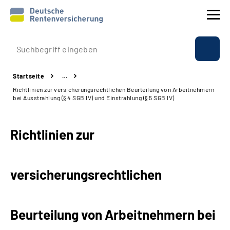
Prävention
Startseite
…
Reha
Richtlinien zur versicherungsrechtlichen Beurteilung von Arbeitnehmern
bei Ausstrahlung (§ 4 SGB IV) und Einstrahlung (§ 5 SGB IV)
Rente
Richtlinien zur
Beratung & Kontakt
Experten
versicherungsrechtlichen
Über uns & Presse
Beurteilung von Arbeitnehmern bei
Online-Services