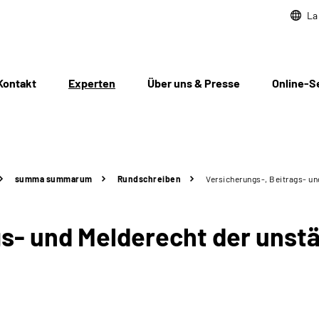
La
Kontakt
Experten
Über uns & Presse
Online-S
summa summarum
Rundschreiben
Versicherungs-, Beitrags- u
gs- und Melderecht der unst