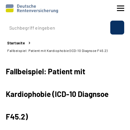
Prävention
Startseite
Reha
Fallbeispiel: Patient mit Kardiophobie (ICD-10 Diagnsoe F45.2)
Rente
Fallbeispiel: Patient mit
Beratung & Kontakt
Kardiophobie (ICD-10 Diagnsoe
Experten
Über uns & Presse
F45.2)
Online-Services