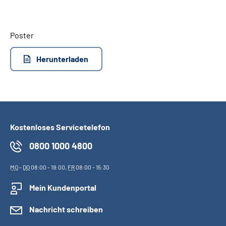
Suche
Poster
Language
Herunterladen
Inhalte in Gebärdensprache (DGS)
Leichte Sprache
Kostenloses Servicetelefon
0800 1000 4800
Mein Kundenportal
MO
-
DO
08:00 - 19:00,
FR
08:00 - 15:30
Mein Kundenportal
Nachricht schreiben