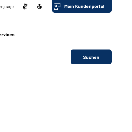
Mein Kundenportal
nguage
ervices
Suchen