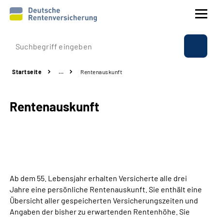
Prävention
Startseite
…
Rentenauskunft
Reha
Rentenauskunft
Rente
Beratung & Kontakt
Experten
Ab dem 55. Lebensjahr erhalten Versicherte alle drei
Über uns & Presse
Jahre eine persönliche Rentenauskunft. Sie enthält eine
Übersicht aller gespeicherten Versicherungszeiten und
Angaben der bisher zu erwartenden Rentenhöhe. Sie
Online-Services