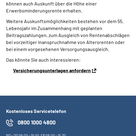
können auch Auskunft über die Höhe einer
Erwerbsminderungsrente erhalten.
Suche
Weitere Auskunftsmöglichkeiten bestehen vor dem 55.
Lebensjahr im Zusammenhang mit geplanten
Language
Beitragszahlungen, zum Ausgleich von Rentenabschlägen
bei vorzeitiger Inanspruchnahme von Altersrenten oder
Inhalte in Gebärdensprache (DGS)
bei einem vorgesehenen Versorgungsausgleich.
Das könnte Sie auch interessieren:
Leichte Sprache
Versicherungsunterlagen anfordern
Mein Kundenportal
Kostenloses Servicetelefon
0800 1000 4800
MO
-
DO
08:00 - 19:00,
FR
08:00 - 15:30