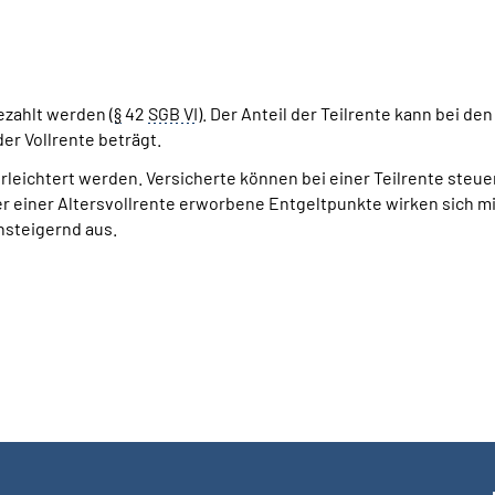
ezahlt werden (
§
42
SGB VI
). Der Anteil der Teilrente kann bei d
er Vollrente beträgt.
erleichtert werden. Versicherte können bei einer Teilrente steue
r einer Altersvollrente erworbene Entgeltpunkte wirken sich m
nsteigernd aus.