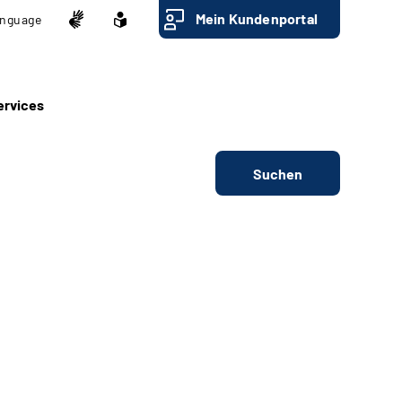
Mein Kundenportal
nguage
ervices
Suchen