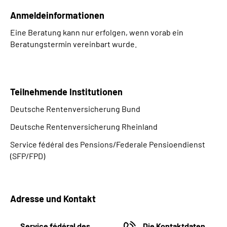
Anmeldeinformationen
Suche
Eine Beratung kann nur erfolgen, wenn vorab ein
Beratungstermin vereinbart wurde.
Language
Inhalte in Gebärdensprache (DGS)
Teilnehmende Institutionen
Leichte Sprache
Deutsche Rentenversicherung Bund
Deutsche Rentenversicherung Rheinland
Service fédéral des Pensions/Federale Pensioendienst
Mein Kundenportal
(SFP/FPD)
Adresse und Kontakt
Service fédéral des
Die Kontaktdaten