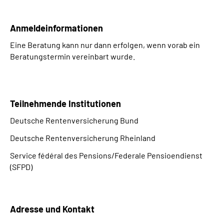
Suche
Anmeldeinformationen
Eine Beratung kann nur dann erfolgen, wenn vorab ein
Language
Beratungstermin vereinbart wurde.
Inhalte in Gebärdensprache (DGS)
Teilnehmende Institutionen
Leichte Sprache
Deutsche Rentenversicherung Bund
Deutsche Rentenversicherung Rheinland
Mein Kundenportal
Service fédéral des Pensions/Federale Pensioendienst
(SFPD)
Adresse und Kontakt