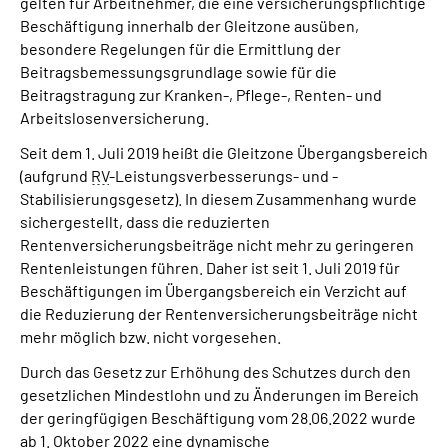
gelten für Arbeitnehmer, die eine versicherungspflichtige
Beschäftigung innerhalb der Gleitzone ausüben,
besondere Regelungen für die Ermittlung der
Suche
Beitragsbemessungsgrundlage sowie für die
Beitragstragung zur Kranken-, Pflege-, Renten- und
Language
Arbeitslosenversicherung.
Seit dem 1. Juli 2019 heißt die Gleitzone Übergangsbereich
Inhalte in Gebärdensprache (DGS)
(aufgrund
RV
-Leistungsverbesserungs- und -
Stabilisierungsgesetz). In diesem Zusammenhang wurde
Leichte Sprache
sichergestellt, dass die reduzierten
Rentenversicherungsbeiträge nicht mehr zu geringeren
Rentenleistungen führen. Daher ist seit 1. Juli 2019 für
Beschäftigungen im Übergangsbereich ein Verzicht auf
Mein Kundenportal
die Reduzierung der Rentenversicherungsbeiträge nicht
mehr möglich bzw. nicht vorgesehen.
Durch das Gesetz zur Erhöhung des Schutzes durch den
gesetzlichen Mindestlohn und zu Änderungen im Bereich
der geringfügigen Beschäftigung vom 28.06.2022 wurde
ab 1. Oktober 2022 eine dynamische