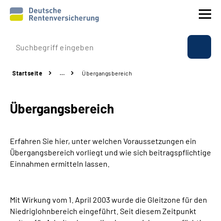
Prävention
Startseite
…
Übergangsbereich
Reha
Übergangsbereich
Rente
Beratung & Kontakt
Erfahren Sie hier, unter welchen Voraussetzungen ein
Übergangsbereich vorliegt und wie sich beitragspflichtige
Experten
Einnahmen ermitteln lassen.
Über uns & Presse
Mit Wirkung vom 1. April 2003 wurde die Gleitzone für den
Niedriglohnbereich eingeführt. Seit diesem Zeitpunkt
Online-Services