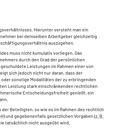
gsverhältnisses. Hierunter versteht man ein
itnehmer bei demselben Arbeitgeber gleichzeitig
Beschäftigungsverhältnis auszugehen.
des muss nicht kumulativ vorliegen. Das
snehmers durch den Grad der persönlichen
ch geschuldete Leistungen im Rahmen einer von
gt sich jedoch nicht nur daran, dass der
rt oder sonstige Modalitäten der zu erbringenden
deten Leistung stark einschränkenden rechtlichen
ehmerische Entscheidungsfreiheit genießt, ein
ann.
 der Beteiligten, so wie es im Rahmen des rechtlich
bH
) und gegebenenfalls gesetzlichen Vorgaben (
z. B.
 tatsächlich nicht ausgeübt wird.