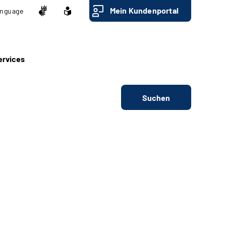
Mein Kundenportal
nguage
ervices
Suchen