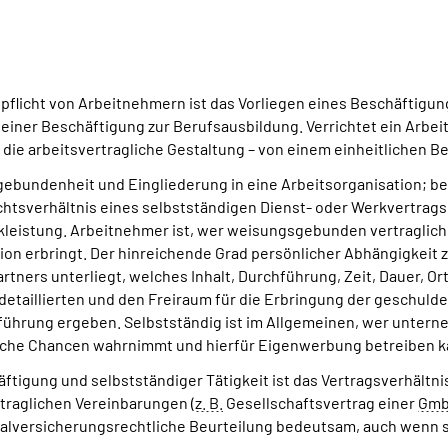
pflicht von Arbeitnehmern ist das Vorliegen eines Beschäftigun
h einer Beschäftigung zur Berufsausbildung. Verrichtet ein Arbe
 die arbeitsvertragliche Gestaltung – von einem einheitlichen 
ebundenheit und Eingliederung in eine Arbeitsorganisation; bei
htsverhältnis eines selbstständigen Dienst- oder Werkvertrag
rkleistung. Arbeitnehmer ist, wer weisungsgebunden vertragli
n erbringt. Der hinreichende Grad persönlicher Abhängigkeit zei
tners unterliegt, welches Inhalt, Durchführung, Zeit, Dauer, O
 detaillierten und den Freiraum für die Erbringung der geschul
führung ergeben. Selbstständig ist im Allgemeinen, wer untern
che Chancen wahrnimmt und hierfür Eigenwerbung betreiben k
tigung und selbstständiger Tätigkeit ist das Vertragsverhältnis
rtraglichen Vereinbarungen (
z. B.
Gesellschaftsvertrag einer
Gm
alversicherungsrechtliche Beurteilung bedeutsam, auch wenn sie