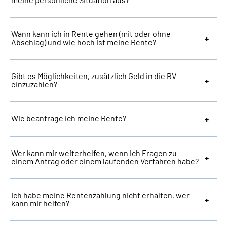
Suche
Wann kann ich in Rente gehen (mit oder ohne
Abschlag) und wie hoch ist meine Rente?
Language
Gibt es Möglichkeiten, zusätzlich Geld in die RV
Inhalte in Gebärdensprache (DGS)
einzuzahlen?
Leichte Sprache
Wie beantrage ich meine Rente?
Mein Kundenportal
Wer kann mir weiterhelfen, wenn ich Fragen zu
einem Antrag oder einem laufenden Verfahren habe?
Ich habe meine Rentenzahlung nicht erhalten, wer
kann mir helfen?