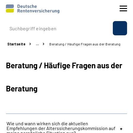
Prävention
Startseite
…
Beratung / Häufige Fragen aus der Beratung
Reha
Beratung / Häufige Fragen aus der
Rente
Beratung & Kontakt
Beratung
Experten
Über uns & Presse
Wie und wann wirken sich die aktuellen
Empfehlungen der Alterssicherungskommission auf
Online-Services
meine persönliche Situation aus?