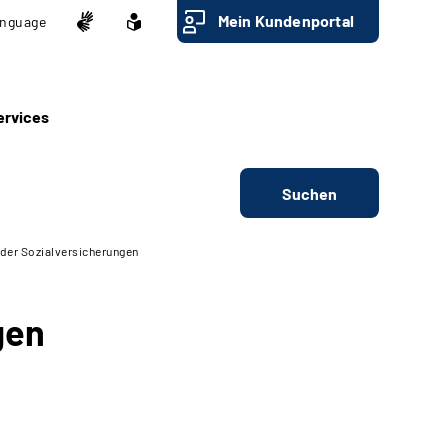
Mein Kundenportal
nguage
ervices
Suchen
er Sozialversicherungen
gen