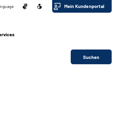
Mein Kundenportal
nguage
ervices
Suchen