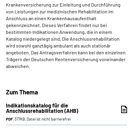
Krankenversicherung zur Einleitung und Durchführung
von Leistungen zur medizinischen Rehabilitation im
Suche
Anschluss an einen Krankenhausaufenthalt
gekennzeichnet. Dieses Verfahren findet nur bei
Language
bestimmten Indikationen Anwendung, die in einem
Katalog niedergelegt sind. Die Anschlussrehabilitation
wird sowohl ganztägig ambulant als auch stationär
Inhalte in Gebärdensprache (DGS)
angeboten. Das Antragsverfahren kann bei den einzelnen
Trägern der Deutschen Rentenversicherung voneinander
Leichte Sprache
abweichen.
Mein Kundenportal
Zum Thema
Indikationskatalog für die
Anschlussrehabilitation (AHB)
PDF
, 377KB, Datei ist nicht barrierefrei