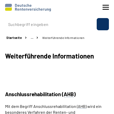
Prävention
Startseite
…
Weiterführende Informationen
Reha
Weiterführende Informationen
Rente
Beratung & Kontakt
Experten
Anschlussrehabilitation (
AHB
)
Über uns & Presse
Mit dem Begriff Anschlussrehabilitation (
AHB
) wird ein
besonderes Verfahren der Renten- und
Online-Services