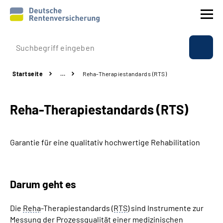
Prävention
Startseite
…
Reha-Therapiestandards (RTS)
Reha
Reha-Therapiestandards (RTS)
Rente
Beratung & Kontakt
Garantie für eine qualitativ hochwertige Rehabilitation
Experten
Darum geht es
Über uns & Presse
Die
Reha
-Therapiestandards (
RTS
) sind Instrumente zur
Messung der Prozessqualität einer medizinischen
Online-Services