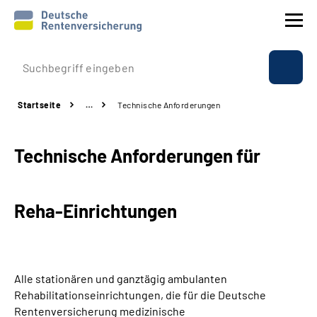
Prävention
Startseite
…
Technische Anforderungen
Reha
Technische Anforderungen für
Rente
Beratung & Kontakt
Reha-Einrichtungen
Experten
Über uns & Presse
Alle stationären und ganztägig ambulanten
Rehabilitationseinrichtungen, die für die Deutsche
Rentenversicherung medizinische
Online-Services