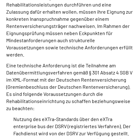
Rehabilitationsleistungen durchführen und eine
Zulassung dafür erhalten wollen, müssen ihre Eignung zur
Suche
konkreten Inanspruchnahme gegenüber einem
Rentenversicherungsträger nachweisen. Im Rahmen der
Language
Eignungsprüfung müssen neben Eckpunkten für
Mindestanforderungen auch strukturelle
Voraussetzungen sowie technische Anforderungen erfüllt
Inhalte in Gebärdensprache (DGS)
werden.
Leichte Sprache
Eine technische Anforderung ist die Teilnahme am
Datenübermittlungsverfahren gemäß § 301 Absatz 4 SGB V
im XML-Format mit der Deutschen Rentenversicherung
(Gremienbeschluss der Deutschen Rentenversicherung).
Mein Kundenportal
Es sind folgende Voraussetzungen durch die
Rehabilitationseinrichtung zu schaffen beziehungsweise
zu beachten:
Nutzung des eXTra-Standards über den eXTra
enterprise bus der DSRV (registriertes Verfahren). Der
Fachdienst wird von der DSRV zur Verfügung gestellt.