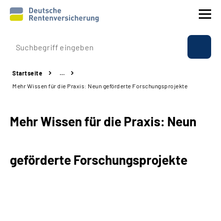
Prävention
Startseite
…
Reha
Mehr Wissen für die Praxis: Neun geförderte Forschungsprojekte
Rente
Mehr Wissen für die Praxis: Neun
Beratung & Kontakt
geförderte Forschungsprojekte
Experten
Über uns & Presse
Online-Services