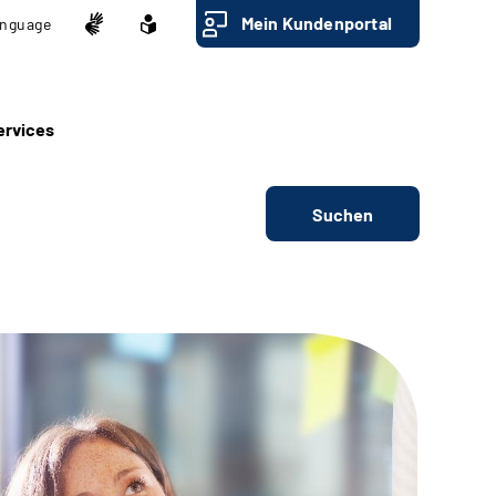
Mein Kundenportal
nguage
ervices
Suchen