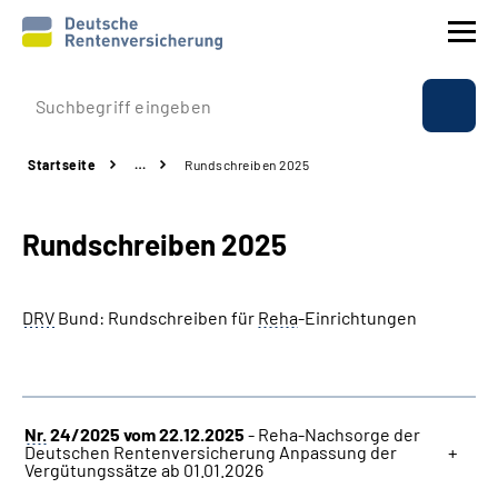
Prävention
Startseite
…
Rundschreiben 2025
Reha
Rundschreiben 2025
Rente
Beratung & Kontakt
DRV
Bund: Rundschreiben für
Reha
-Einrichtungen
Experten
Über uns & Presse
Nr.
24/2025 vom 22.12.2025
- Reha-Nachsorge der
Deutschen Rentenversicherung Anpassung der
Vergütungssätze ab 01.01.2026
Online-Services