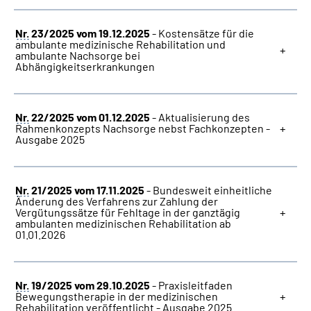
Nr.
23/2025 vom 19.12.2025
- Kostensätze für die
Suche
ambulante medizinische Rehabilitation und
ambulante Nachsorge bei
Abhängigkeitserkrankungen
Language
Inhalte in Gebärdensprache (DGS)
Nr.
22/2025 vom 01.12.2025
- Aktualisierung des
Rahmenkonzepts Nachsorge nebst Fachkonzepten -
Ausgabe 2025
Leichte Sprache
Nr.
21/2025 vom 17.11.2025
- Bundesweit einheitliche
Änderung des Verfahrens zur Zahlung der
Mein Kundenportal
Vergütungssätze für Fehltage in der ganztägig
ambulanten medizinischen Rehabilitation ab
01.01.2026
Nr.
19/2025 vom 29.10.2025
- Praxisleitfaden
Bewegungstherapie in der medizinischen
Rehabilitation veröffentlicht - Ausgabe 2025