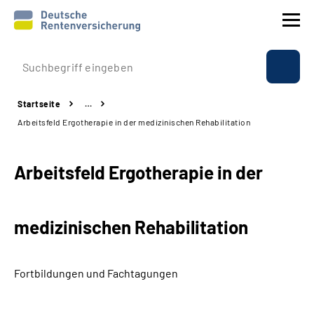
Prävention
Startseite
…
Reha
Arbeitsfeld Ergotherapie in der medizinischen Rehabilitation
Rente
Arbeitsfeld Ergotherapie in der
Beratung & Kontakt
medizinischen Rehabilitation
Experten
Über uns & Presse
Fortbildungen und Fachtagungen
Online-Services