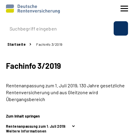
Prävention
Startseite
Fachinfo 3/2019
Reha
Fachinfo 3/2019
Rente
Beratung & Kontakt
Rentenanpassung zum 1. Juli 2019, 130 Jahre gesetzliche
Rentenversicherung und aus Gleitzone wird
Experten
Übergangsbereich
Über uns & Presse
Zum Inhalt springen
Rentenanpassung zum 1. Juli 2019:
Weitere Informationen
Online-Services