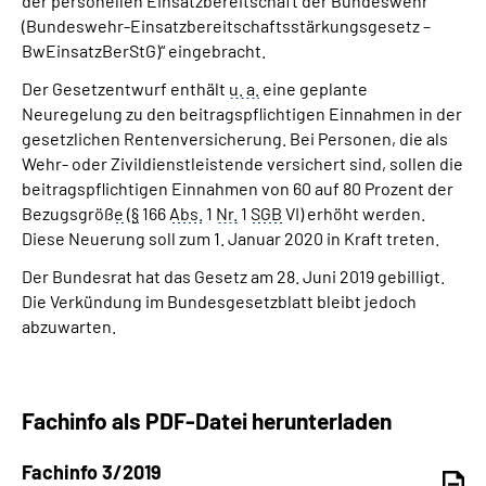
der personellen Einsatzbereitschaft der Bundeswehr
(Bundeswehr-Einsatzbereitschaftsstärkungsgesetz –
BwEinsatzBerStG)“ eingebracht.
Der Gesetzentwurf enthält
u. a.
eine geplante
Neuregelung zu den beitragspflichtigen Einnahmen in der
gesetzlichen Rentenversicherung. Bei Personen, die als
Wehr- oder Zivildienstleistende versichert sind, sollen die
beitragspflichtigen Einnahmen von 60 auf 80 Prozent der
Bezugsgröß
e
(
§
166
Abs.
1
Nr.
1
SGB
VI) erhöht werden.
Diese Neuerung soll zum 1. Januar 2020 in Kraft treten.
Der Bundesrat hat das Gesetz am 28. Juni 2019 gebilligt.
Die Verkündung im Bundesgesetzblatt bleibt jedoch
abzuwarten.
Fachinfo als PDF-Datei herunterladen
Fachinfo 3/2019