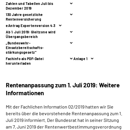
Zahlen und Tabellen Juli bis
Dezember 2019
Suche
130 Jahre gesetzliche
Rentenversicherung
eAntrag Expertenversion 4.3
Language
Ab 1. Juli 2019: Gleitzone wird
Übergangsbereich
„Bundeswehr-
Inhalte in Gebärdensprache (DGS)
Einsatzbereitschafts-
stärkungsgesetz“
Fachinfo als PDF-Datei
Anlage 1
Leichte Sprache
herunterladen
Rentenanpassung zum 1. Juli 2019: Weitere
Mein Kundenportal
Informationen
Mit der Fachlichen Information 02/2019 hatten wir Sie
bereits über die bevorstehende Rentenanpassung zum 1.
Juli 2019 informiert. Der Bundesrat hat in seiner Sitzung
am 7. Juni 2019 der Rentenwertbestimmungsverordnung