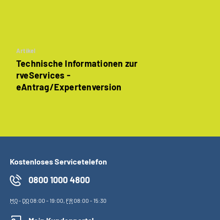
Artikel
Technische Informationen zur
rveServices -
eAntrag/Expertenversion
Kostenloses Servicetelefon
0800 1000 4800
MO
-
DO
08:00 - 19:00,
FR
08:00 - 15:30