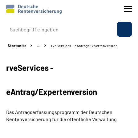
Prävention
Startseite
…
rveServices - eAntrag/Expertenversion
Reha
rveServices -
Rente
Beratung & Kontakt
eAntrag/Expertenversion
Experten
Das Antragserfassungsprogramm der Deutschen
Über uns & Presse
Rentenversicherung für die öffentliche Verwaltung
Online-Services