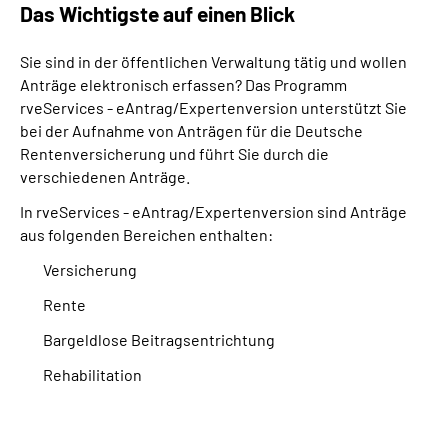
Das Wichtigste auf einen Blick
Suche
Sie sind in der öffentlichen Verwaltung tätig und wollen
Anträge elektronisch erfassen? Das Programm
Language
rveServices - eAntrag/Expertenversion unterstützt Sie
bei der Aufnahme von Anträgen für die Deutsche
Rentenversicherung und führt Sie durch die
Inhalte in Gebärdensprache (DGS)
verschiedenen Anträge.
Leichte Sprache
In rveServices - eAntrag/Expertenversion sind Anträge
aus folgenden Bereichen enthalten:
Versicherung
Mein Kundenportal
Rente
Bargeldlose Beitragsentrichtung
Rehabilitation