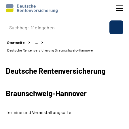
Prävention
Startseite
…
Reha
Deutsche Rentenversicherung Braunschweig-Hannover
Rente
Deutsche Rentenversicherung
Beratung & Kontakt
Braunschweig-Hannover
Experten
Über uns & Presse
Termine und Veranstaltungsorte
Online-Services