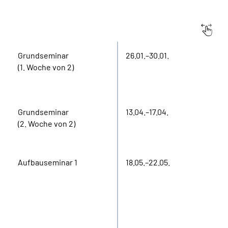
Suche
Seminar
Zeitraum
Language
Grundseminar
26.01.–30.01.
(1. Woche von 2)
Inhalte in Gebärdensprache (DGS)
Leichte Sprache
Grundseminar
13.04.–17.04.
(2. Woche von 2)
Mein Kundenportal
Aufbauseminar 1
18.05.–22.05.