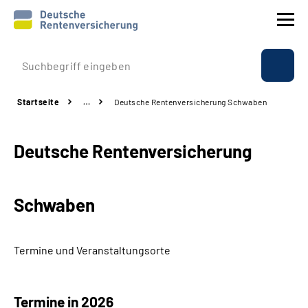
Prävention
Startseite
…
Deutsche Rentenversicherung Schwaben
Reha
Deutsche Rentenversicherung
Rente
Beratung & Kontakt
Schwaben
Experten
Termine und Veranstaltungsorte
Über uns & Presse
Termine in 2026
Online-Services