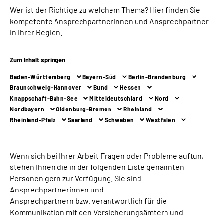
Wer ist der Richtige zu welchem Thema? Hier finden Sie
kompetente Ansprechpartnerinnen und Ansprechpartner
Suche
in Ihrer Region.
Language
Zum Inhalt springen
Inhalte in Gebärdensprache (DGS)
Baden-Württemberg
Bayern-Süd
Berlin-Brandenburg
Braunschweig-Hannover
Bund
Hessen
Knappschaft-Bahn-See
Mitteldeutschland
Nord
Leichte Sprache
Nordbayern
Oldenburg-Bremen
Rheinland
Rheinland-Pfalz
Saarland
Schwaben
Westfalen
Mein Kundenportal
Wenn sich bei Ihrer Arbeit Fragen oder Probleme auftun,
stehen Ihnen die in der folgenden Liste genannten
Personen gern zur Verfügung. Sie sind
Ansprechpartnerinnen und
Ansprechpartnern
bzw.
verantwortlich für die
Kommunikation mit den Versicherungsämtern und