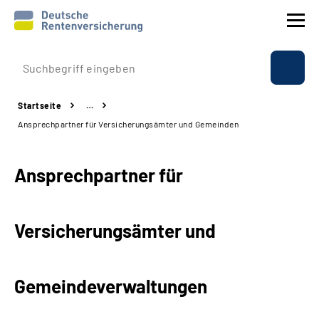
Prävention
Startseite
…
Reha
Ansprechpartner für Versicherungsämter und Gemeinden
Rente
Ansprechpartner für
Beratung & Kontakt
Versicherungsämter und
Experten
Über uns & Presse
Gemeindeverwaltungen
Online-Services