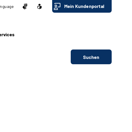
Mein Kundenportal
nguage
ervices
Suchen