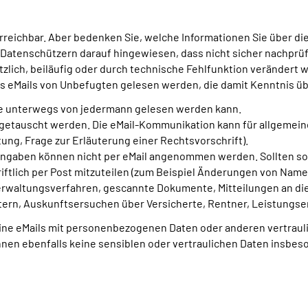
rreichbar. Aber bedenken Sie, welche Informationen Sie über di
 Datenschützern darauf hingewiesen, dass nicht sicher nachprüfba
zlich, beiläufig oder durch technische Fehlfunktion verändert
ass eMails von Unbefugten gelesen werden, die damit Kenntnis ü
 die unterwegs von jedermann gelesen werden kann.
usgetauscht werden. Die eMail-Kommunikation kann für allgemei
ng, Frage zur Erläuterung einer Rechtsvorschrift).
ngaben können nicht per eMail angenommen werden. Sollten sol
ftlich per Post mitzuteilen (zum Beispiel Änderungen von Nam
erwaltungsverfahren, gescannte Dokumente, Mitteilungen an di
itern, Auskunftsersuchen über Versicherte, Rentner, Leistung
ne eMails mit personenbezogenen Daten oder anderen vertrauli
Ihnen ebenfalls keine sensiblen oder vertraulichen Daten insbe