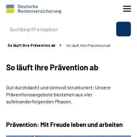
Prävention
So läuft Ihre Prävention ab
So läuft Ihre Prävention ab
Reha
So läuft Ihre Prävention ab
Rente
Beratung & Kontakt
Gut durchdacht und sinnvoll strukturiert: Unsere
Präventionsangebote bestehen aus vier
Experten
aufeinanderfolgenden Phasen.
Über uns & Presse
Prävention: Mit Freude leben und arbeiten
Online-Services