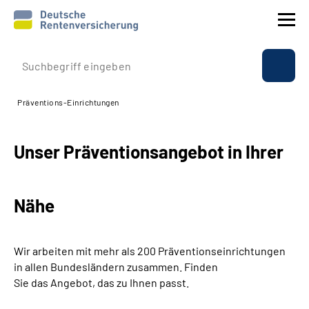
Prävention
Präventions-Einrichtungen
Reha
Unser Präventionsangebot in Ihrer
Rente
Beratung & Kontakt
Nähe
Experten
Wir arbeiten mit mehr als 200 Präventionseinrichtungen
Über uns & Presse
in allen Bundesländern zusammen. Finden
Sie das Angebot, das zu Ihnen passt.
Online-Services