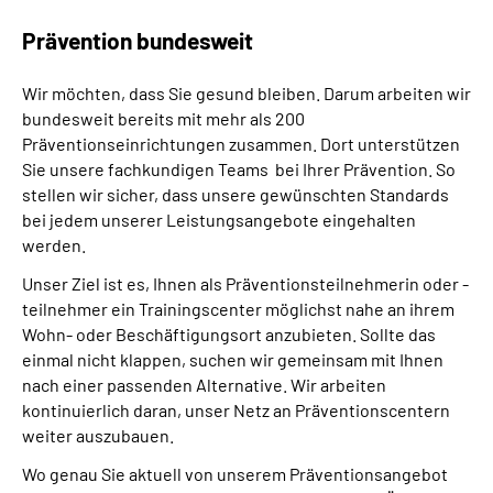
Prävention bundesweit
Suche
Wir möchten, dass Sie gesund bleiben. Darum arbeiten wir
Language
bundesweit bereits mit mehr als 200
Präventionseinrichtungen zusammen. Dort unterstützen
Sie unsere fachkundigen Teams bei Ihrer Prävention. So
Inhalte in Gebärdensprache (DGS)
stellen wir sicher, dass unsere gewünschten Standards
bei jedem unserer Leistungsangebote eingehalten
Leichte Sprache
werden.
Unser Ziel ist es, Ihnen als Präventionsteilnehmerin oder -
teilnehmer ein Trainingscenter möglichst nahe an ihrem
Mein Kundenportal
Wohn- oder Beschäftigungsort anzubieten. Sollte das
einmal nicht klappen, suchen wir gemeinsam mit Ihnen
nach einer passenden Alternative. Wir arbeiten
kontinuierlich daran, unser Netz an Präventionscentern
weiter auszubauen.
Wo genau Sie aktuell von unserem Präventionsangebot