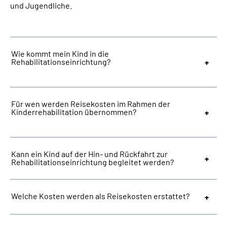
und Jugendliche.
Suche
Language
Wie kommt mein Kind in die
Rehabilitationseinrichtung?
Inhalte in Gebärdensprache (DGS)
Für wen werden Reisekosten im Rahmen der
Leichte Sprache
Kinderrehabilitation übernommen?
Mein Kundenportal
Kann ein Kind auf der Hin- und Rückfahrt zur
Rehabilitationseinrichtung begleitet werden?
Welche Kosten werden als Reisekosten erstattet?