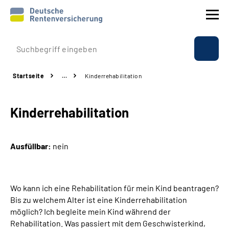
Prävention
Startseite
…
Kinderrehabilitation
Reha
Kinderrehabilitation
Rente
Beratung & Kontakt
Ausfüllbar:
nein
Experten
Wo kann ich eine Rehabilitation für mein Kind beantragen?
Über uns & Presse
Bis zu welchem Alter ist eine Kinderrehabilitation
möglich? Ich begleite mein Kind während der
Rehabilitation. Was passiert mit dem Geschwisterkind,
Online-Services