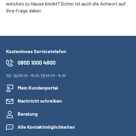
welches zu Hause bleibt? Sicher ist auch die Antwort auf
Ihre Frage dabei.
Suche
Language
Inhalte in Gebärdensprache (DGS)
Kostenloses Servicetelefon
0800 1000 4800
Leichte Sprache
MO
-
DO
08:00 - 19:00,
FR
08:00 - 15:30
Mein Kundenportal
Mein Kundenportal
Nachricht schreiben
Beratung
Alle Kontaktmöglichkeiten