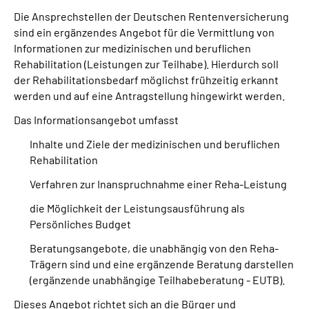
Die Ansprechstellen der Deutschen Rentenversicherung
sind ein ergänzendes Angebot für die Vermittlung von
Suche
Informationen zur medizinischen und beruflichen
Rehabilitation (Leistungen zur Teilhabe). Hierdurch soll
Language
der Rehabilitationsbedarf möglichst frühzeitig erkannt
werden und auf eine Antragstellung hingewirkt werden.
Inhalte in Gebärdensprache (DGS)
Das Informationsangebot umfasst
Leichte Sprache
Inhalte und Ziele der medizinischen und beruflichen
Rehabilitation
Verfahren zur Inanspruchnahme einer Reha-Leistung
Mein Kundenportal
die Möglichkeit der Leistungsausführung als
Persönliches Budget
Beratungsangebote, die unabhängig von den Reha-
Trägern sind und eine ergänzende Beratung darstellen
(ergänzende unabhängige Teilhabeberatung - EUTB).
Dieses Angebot richtet sich an die Bürger und