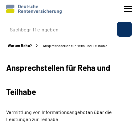
Prävention
Warum Reha?
Ansprechstellen für Reha und Teilhabe
Reha
Ansprechstellen für Reha und
Rente
Beratung & Kontakt
Teilhabe
Experten
Vermittlung von Informationsangeboten über die
Über uns & Presse
Leistungen zur Teilhabe
Online-Services