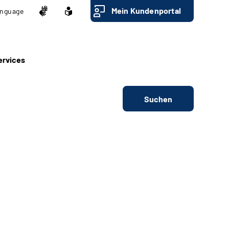
Mein Kundenportal
nguage
ervices
Suchen