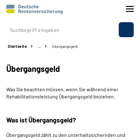
Prävention
Startseite
…
Übergangsgeld
Reha
Übergangsgeld
Rente
Beratung & Kontakt
Was Sie beachten müssen, wenn Sie während einer
Rehabilitationsleistung Übergangsgeld beziehen.
Experten
Was ist Übergangsgeld?
Über uns & Presse
Übergangsgeld zählt zu den unterhaltssichernden und
Online-Services