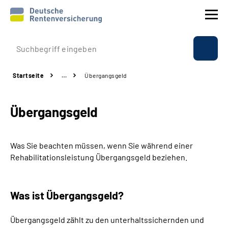
Prävention
Startseite
…
Übergangsgeld
Reha
Übergangsgeld
Rente
Beratung & Kontakt
Was Sie beachten müssen, wenn Sie während einer
Rehabilitationsleistung Übergangsgeld beziehen.
Experten
Was ist Übergangsgeld?
Über uns & Presse
Übergangsgeld zählt zu den unterhaltssichernden und
Online-Services