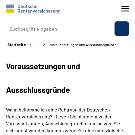
Prävention
Startseite
…
Voraussetzungen und Ausschlussgründe
Reha
Voraussetzungen und
Rente
Beratung & Kontakt
Ausschlussgründe
Experten
Wann bekomme ich eine Reha von der Deutschen
Über uns & Presse
Rentenversicherung? - Lesen Sie hier mehr zu den
Voraussetzungen, Ausschlussgründen und an wen Sie
sich sonst wenden können, wenn Sie eine medizinische
Online-Services